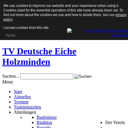
We use cookies to improve our website and your experience when using it.
Cookies used for the essential operation of this site have already been set. To
find out more about the cookies we use and how to delete them, see our
privacy
policy
.
I accept cookies from this site.
Agree
TV Deutsche Eiche
Holzminden
Suchen...
Menu
Start
Aktuelles
Termine
Trainingszeiten
Abteilungen
Badminton
Biathlon
Der Verein
Bosseln