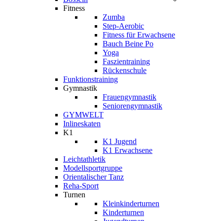
Fitness
Zumba
Step-Aerobic
Fitness für Erwachsene
Bauch Beine Po
Yoga
Faszientraining
Rückenschule
Funktionstraining
Gymnastik
Frauengymnastik
Seniorengymnastik
GYMWELT
Inlineskaten
K1
K1 Jugend
K1 Erwachsene
Leichtathletik
Modellsportgruppe
Orientalischer Tanz
Reha-Sport
Turnen
Kleinkinderturnen
Kinderturnen